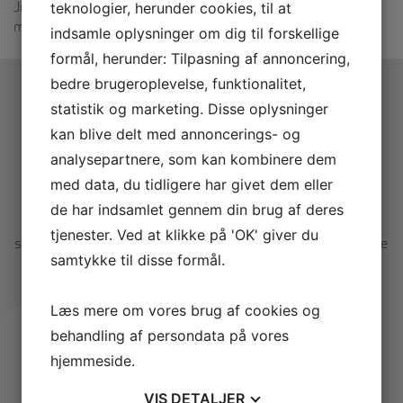
Jimmy. Glæd dig til at sætte tænderne i lækkert brød til
teknologier, herunder cookies, til at
måltiderne. De øvrige retter har han også styr på! ;-)
indsamle oplysninger om dig til forskellige
formål, herunder: Tilpasning af annoncering,
bedre brugeroplevelse, funktionalitet,
statistik og marketing. Disse oplysninger
kan blive delt med annoncerings- og
Dansk idrætshøjskole. Med et
analysepartnere, som kan kombinere dem
japansk twist.
med data, du tidligere har givet dem eller
de har indsamlet gennem din brug af deres
De indbydende lokaler, overraskende rum, lækre
tjenester. Ved at klikke på 'OK' giver du
sportsfaciliteter, de smukke omgivelser og den helt særlige
samtykke til disse formål.
stemning opleves bare bedst 'live'. Vi vil derfor gerne
invitere dig på besøg til en rundvisning og en lækker
frokost.
Læs mere om vores brug af cookies og
behandling af persondata på vores
Se dine muligheder, få svar på dine spørgsmål - og ikke
hjemmeside.
mindst mulighed for at sikre DIN plads på et af de
kommende semestre.
VIS
DETALJER