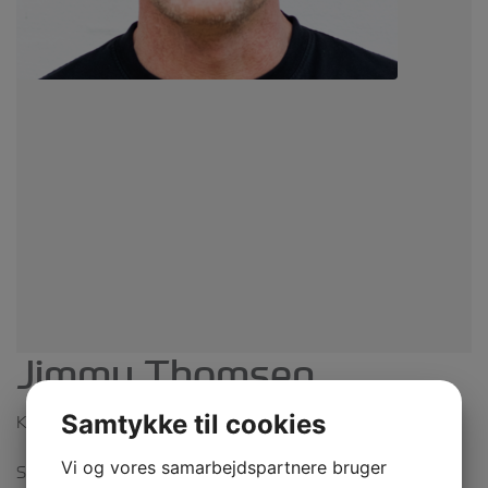
Jimmy Thomsen
Samtykke til cookies
Kok
Vi og vores samarbejdspartnere bruger
Sagde du surdej!? Hjemmebagt brød er en hjertesag for