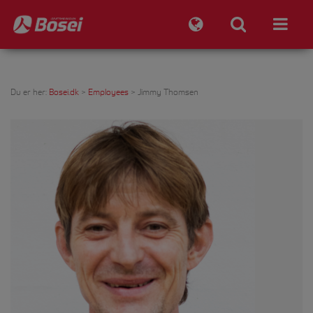
Du er her:
Bosei.dk
>
Employees
>
Jimmy Thomsen