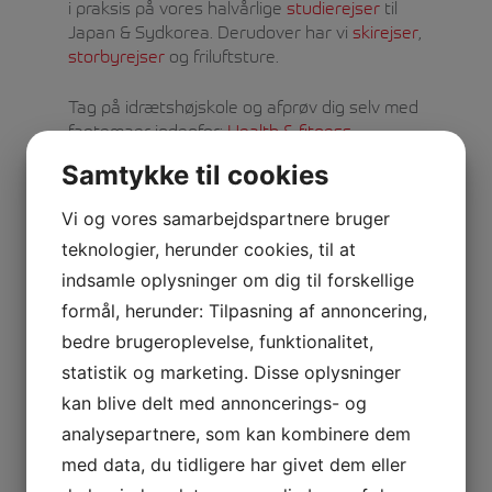
i praksis på vores halvårlige
studierejser
til
Japan & Sydkorea. Derudover har vi
skirejser
,
storbyrejser
og friluftsture.
Tag på idrætshøjskole og afprøv dig selv med
fagtemaer indenfor:
Health & fitness
,
Friluftsliv
,
Vandsport
,
Boldspil
,
Politi
,
Samtykke til cookies
Værnepligt
eller
Esport
. Du bestemmer selv,
hvad du vil fordybe dig i, men vi kan love dig,
Vi og vores samarbejdspartnere bruger
at du vil blive optaget af emner og
pop op fag
teknologier, herunder cookies, til at
, som du ikke vidste, du var interesseret i.
indsamle oplysninger om dig til forskellige
formål, herunder: Tilpasning af annoncering,
bedre brugeroplevelse, funktionalitet,
statistik og marketing. Disse oplysninger
De bedste forhold
kan blive delt med annoncerings- og
analysepartnere, som kan kombinere dem
med data, du tidligere har givet dem eller
Her bor vi