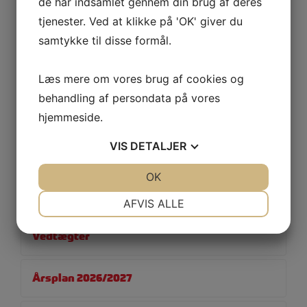
de har indsamlet gennem din brug af deres
tjenester. Ved at klikke på 'OK' giver du
Mentorstøtte
samtykke til disse formål.
Vejledning
Læs mere om vores brug af cookies og
behandling af persondata på vores
Samværspolitik
hjemmeside.
VIS
DETALJER
Vores historie
JA
NEJ
OK
JA
NEJ
Bestyrelsen
NØDVENDIGE
PRÆFERENCER
AFVIS ALLE
JA
NEJ
JA
NEJ
Vedtægter
MARKETING
STATISTIK
Årsplan 2026/2027