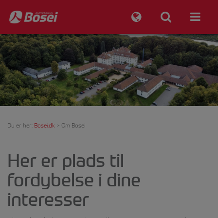
Du er her:
Bosei.dk
>
Om Bosei
Her er plads til
fordybelse i dine
interesser