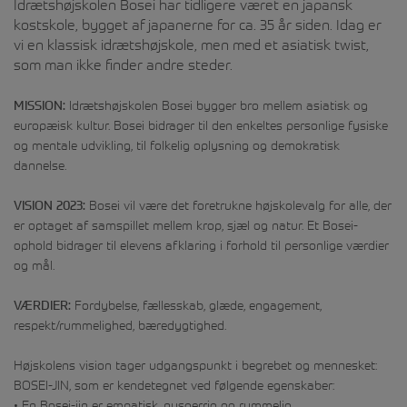
Idrætshøjskolen Bosei har tidligere været en japansk
kostskole, bygget af japanerne for ca. 35 år siden. Idag er
vi en klassisk idrætshøjskole, men med et asiatisk twist,
som man ikke finder andre steder.
MISSION:
Idrætshøjskolen Bosei bygger bro mellem asiatisk og
europæisk kultur. Bosei bidrager til den enkeltes personlige fysiske
og mentale udvikling, til folkelig oplysning og demokratisk
dannelse.
VISION 2023:
Bosei vil være det foretrukne højskolevalg for alle, der
er optaget af samspillet mellem krop, sjæl og natur. Et Bosei-
ophold bidrager til elevens afklaring i forhold til personlige værdier
og mål.
VÆRDIER:
Fordybelse, fællesskab, glæde, engagement,
respekt/rummelighed, bæredygtighed.
Højskolens vision tager udgangspunkt i begrebet og mennesket:
BOSEI-JIN, som er kendetegnet ved følgende egenskaber:
• En Bosei-jin er empatisk, nysgerrig og rummelig