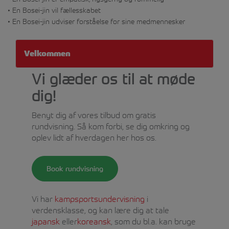
• En Bosei-jin vil fællesskabet
• En Bosei-jin udviser forståelse for sine medmennesker
Velkommen
Vi glæder os til at møde
dig!
Benyt dig af vores tilbud om gratis
rundvisning. Så kom forbi, se dig omkring og
oplev lidt af hverdagen her hos os.
Book rundvisning
Vi har
kampsportsundervisning
i
verdensklasse, og kan lære dig at tale
japansk
eller
koreansk
, som du bl.a. kan bruge