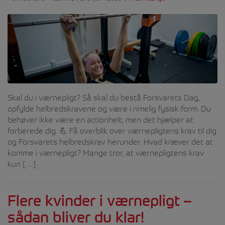
Skal du i værnepligt? Så skal du bestå Forsvarets Dag,
opfylde helbredskravene og være i rimelig fysisk form. Du
behøver ikke være en actionhelt, men det hjælper at
forberede dig. 💪 Få overblik over værnepligtens krav til dig
og Forsvarets helbredskrav herunder. Hvad kræver det at
komme i værnepligt? Mange tror, at værnepligtens krav
kun […]
Flere kvinder i værnepligt –
sådan bliver du klar!