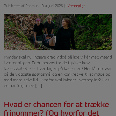
Publiceret af Rasmus | D. 4. juni 2026 | I
Værnepligt
Kvinder skal nu i højere grad indgå på lige vilkår med mænd
i værnepligten. Er du nervøs for de fysiske krav,
fællesskabet eller hverdagen på kasernen? Her får du svar
på de vigtigste spørgsmål og en konkret vej til at møde op
med mere selvtillid. Hvorfor skal kvinder i værnepligt? Hvis
du har fulgt med […]
Hvad er chancen for at trække
frinummer? (Og hvorfor det