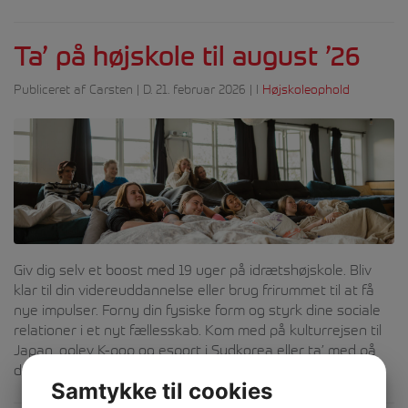
Ta’ på højskole til august ’26
Publiceret af Carsten | D. 21. februar 2026 | I
Højskoleophold
Giv dig selv et boost med 19 uger på idrætshøjskole. Bliv
klar til din videreuddannelse eller brug frirummet til at få
nye impulser. Forny din fysiske form og styrk dine sociale
relationer i et nyt fællesskab. Kom med på kulturrejsen til
Japan, oplev K-pop og esport i Sydkorea eller ta’ med på
den kombinerede ski- […]
Samtykke til cookies