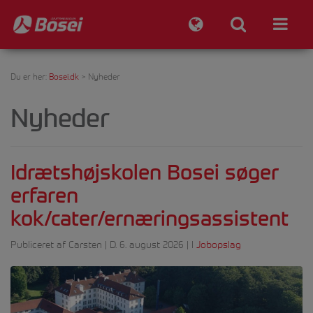
Du er her:
Bosei.dk
>
Nyheder
Nyheder
Idrætshøjskolen Bosei søger
erfaren
kok/cater/ernæringsassistent
Publiceret af Carsten | D. 6. august 2026 | I
Jobopslag