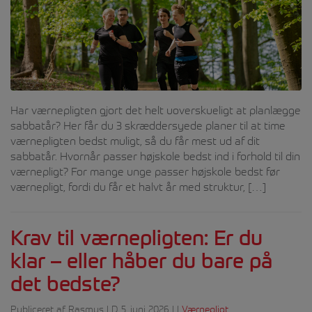
Har værnepligten gjort det helt uoverskueligt at planlægge
sabbatår? Her får du 3 skræddersyede planer til at time
værnepligten bedst muligt, så du får mest ud af dit
sabbatår. Hvornår passer højskole bedst ind i forhold til din
værnepligt? For mange unge passer højskole bedst før
værnepligt, fordi du får et halvt år med struktur, […]
Krav til værnepligten: Er du
klar – eller håber du bare på
det bedste?
Publiceret af Rasmus | D. 5. juni 2026 | I
Værnepligt