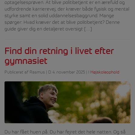
optagelsesprøven. At blive politibetjent er en ærefuld og
udfordrende karrierevej, der kræver både fysisk og mental
styrke samt en solid uddannelsesbaggrund. Mange
spørger: Hvad kræver det at blive politibetjent? Denne
guide giver dig en detaljeret oversigt […]
Find din retning i livet efter
gymnasiet
Publiceret af Rasmus | D. 4. november 2025 | I
Højskoleophold
Du har fået huen på. Du har fejret det hele natten. Og så