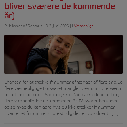
bliver sværere de kommende
år)
Publiceret af Rasmus | D. 3. juni 2026 | I
Værnepligt
Chancen for at trække frinummer afhænger af flere ting. Jo
flere værnepligtige Forsvaret mangler, desto mindre værdi
har et højt nummer. Samtidig skal Danmark uddanne langt
flere værnepligtige de kommende år. Få svaret herunder
og se hvad du kan gøre hvis du ikke trækker frinummer.
Hvad er et frinummer? Forestil dig dette: Du sidder til […]