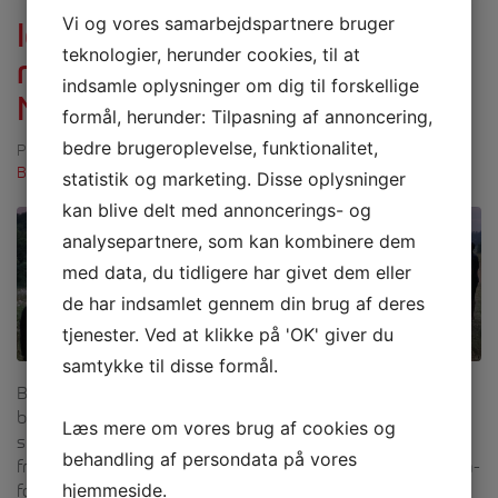
Vi og vores samarbejdspartnere bruger
Idrætshøjskolen Bosei
teknologier, herunder cookies, til at
modtager 2.000.000,- fra
indsamle oplysninger om dig til forskellige
Nordea-fonden
formål, herunder: Tilpasning af annoncering,
bedre brugeroplevelse, funktionalitet,
Publiceret af Carsten | D. 16. januar 2026 | I
Bag om Bosei
Bæredygtighed
statistik og marketing. Disse oplysninger
kan blive delt med annoncerings- og
analysepartnere, som kan kombinere dem
med data, du tidligere har givet dem eller
de har indsamlet gennem din brug af deres
tjenester. Ved at klikke på 'OK' giver du
samtykke til disse formål.
Bosei blomstrer vildt – Engen som laboratorie for
bæredygtighed Projektet, som er en del af Vekselvirke er
Læs mere om vores brug af cookies og
støttet af Nordea-fonden med 2 millioner kroner. Der skal
behandling af persondata på vores
fra Idrætshøjskolen Bosei’s side lyde en stor tak til Nordea-
hjemmeside.
fonden for støtten. Idrætshøjskolen Bosei vil med støtten