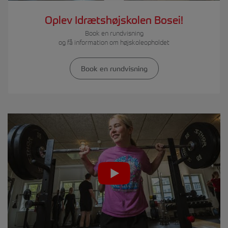
Oplev Idrætshøjskolen Bosei!
Book en rundvisning
og få information om højskoleopholdet
Book en rundvisning