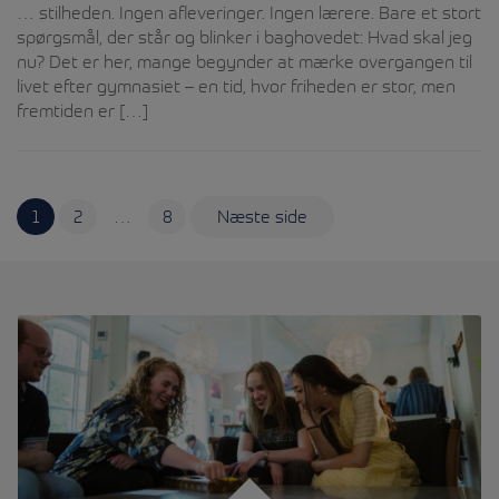
… stilheden. Ingen afleveringer. Ingen lærere. Bare et stort
spørgsmål, der står og blinker i baghovedet: Hvad skal jeg
nu? Det er her, mange begynder at mærke overgangen til
livet efter gymnasiet – en tid, hvor friheden er stor, men
fremtiden er […]
Indlægsinddeling
Side
Side
Side
1
2
…
8
Næste side