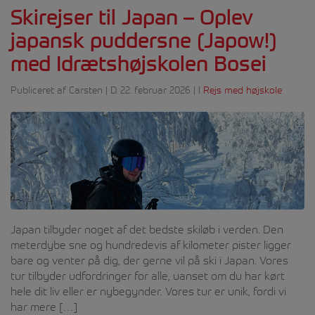
Skirejser til Japan – Oplev
japansk puddersne (Japow!)
med Idrætshøjskolen Bosei
Publiceret af Carsten | D. 22. februar 2026 | I
Rejs med højskole
Japan tilbyder noget af det bedste skiløb i verden. Den
meterdybe sne og hundredevis af kilometer pister ligger
bare og venter på dig, der gerne vil på ski i Japan. Vores
tur tilbyder udfordringer for alle, uanset om du har kørt
hele dit liv eller er nybegynder. Vores tur er unik, fordi vi
har mere […]