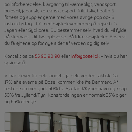
politiforberedelse, klargøring til værnepligt, vandsport,
boldspil, japansk, koreansk, esport, friluftsliv, health &
fitness og supplér gerne med vores øvrige pop op- &
instruktørfag - ta' med højskolevennerne på rejse til fx
Japan eller Sydkorea. Du bestemmer selv, hvad du vil fylde
på skemaet i dit livs oplevelse. På Idrætshøjskolen Bosei vil
du få øjnene op for nye sider af verden og dig selv.
Kontakt os på
55 90 90 90
eller
info@bosei.dk
– hvis du har
spørgsmål.
Vi har elever fra hele landet - ja hele verden faktisk! Ca.
17% af eleverne på Bosei kommer ikke fra Danmark. Af
resten kommer godt 50% fra Sjælland/København og knap
50% fra Jylland/Fyn. Kønsfordelingen er normalt 35% piger
og 65% drenge.