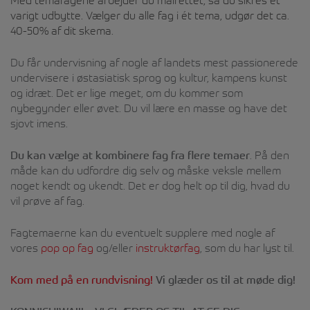
Med temafagene arbejder du målrettet, så du sikres et
varigt udbytte. Vælger du alle fag i ét tema, udgør det ca.
40-50% af dit skema.
Du får undervisning af nogle af landets mest passionerede
undervisere i østasiatisk sprog og kultur, kampens kunst
og idræt. Det er lige meget, om du kommer som
nybegynder eller øvet. Du vil lære en masse og have det
sjovt imens.
Du kan vælge at kombinere fag fra flere temaer
. På den
måde kan du udfordre dig selv og måske veksle mellem
noget kendt og ukendt. Det er dog helt op til dig, hvad du
vil prøve af fag.
Fagtemaerne kan du eventuelt supplere med nogle af
vores
pop op fag
og/eller
instruktørfag
, som du har lyst til.
Kom med på en rundvisning!
Vi glæder os til at møde dig!