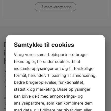
Få mere information
Dyrk dig selv
og dine
Samtykke til cookies
interesser på et
Vi og vores samarbejdspartnere bruger
højskoleophold
teknologier, herunder cookies, til at
indsamle oplysninger om dig til forskellige
Idrætshøjskolen Bosei har tidligere været en japansk
formål, herunder: Tilpasning af annoncering,
kostskole, bygget af japanerne for ca. 35 år siden. Idag er
vi en klassisk dansk idrætshøjskole, men med et asiatisk
bedre brugeroplevelse, funktionalitet,
twist, som man ikke finder andre steder.
statistik og marketing. Disse oplysninger
kan blive delt med annoncerings- og
Vi har kampsportsundervisning i verdensklasse, fede
analysepartnere, som kan kombinere dem
faciliteter til Fitness, Friluftsliv, Vandsport og Esport. Den
eneste højskole hvor flere aktive politifolk underviser på
med data, du tidligere har givet dem eller