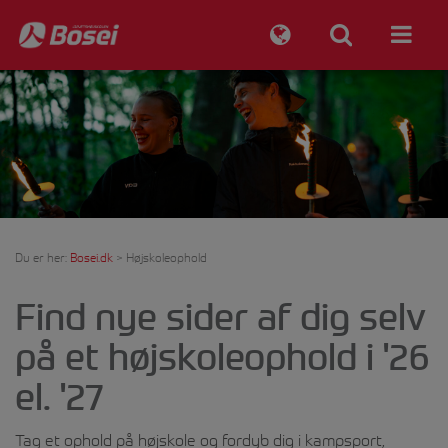
Du er her:
Bosei.dk
>
Højskoleophold
Find nye sider af dig selv
på et højskoleophold i '26
el. '27
Tag et ophold på højskole og fordyb dig i kampsport,