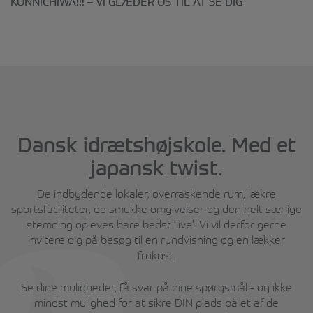
KONNICHIWA!!! – VI GLÆDER OS TIL AT SE DIG
Dansk idrætshøjskole. Med et
japansk twist.
De indbydende lokaler, overraskende rum, lækre
sportsfaciliteter, de smukke omgivelser og den helt særlige
stemning opleves bare bedst 'live'. Vi vil derfor gerne
invitere dig på besøg til en rundvisning og en lækker
frokost.
Se dine muligheder, få svar på dine spørgsmål - og ikke
mindst mulighed for at sikre DIN plads på et af de