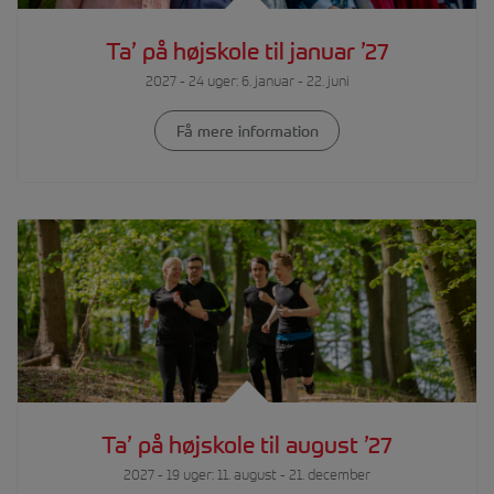
Ta’ på højskole til januar ’27
2027 - 24 uger: 6. januar - 22. juni
Få mere information
Ta’ på højskole til august ’27
2027 - 19 uger: 11. august - 21. december