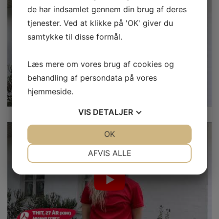
de har indsamlet gennem din brug af deres
tjenester. Ved at klikke på 'OK' giver du
samtykke til disse formål.
Læs mere om vores brug af cookies og
behandling af persondata på vores
hjemmeside.
VIS
DETALJER
JA
NEJ
OK
JA
NEJ
NØDVENDIGE
PRÆFERENCER
AFVIS ALLE
JA
NEJ
JA
NEJ
MARKETING
STATISTIK