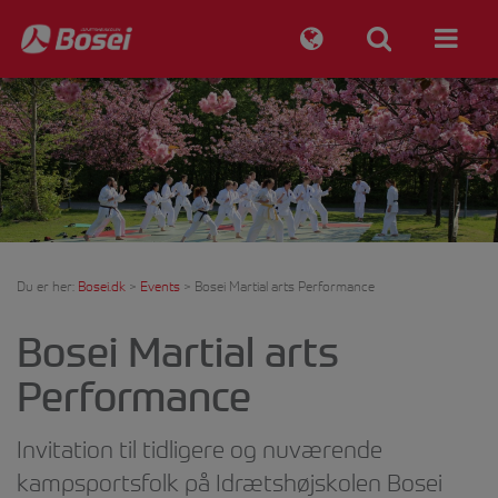
Du er her:
Bosei.dk
>
Events
>
Bosei Martial arts Performance
Bosei Martial arts
Performance
Invitation til tidligere og nuværende
kampsportsfolk på Idrætshøjskolen Bosei