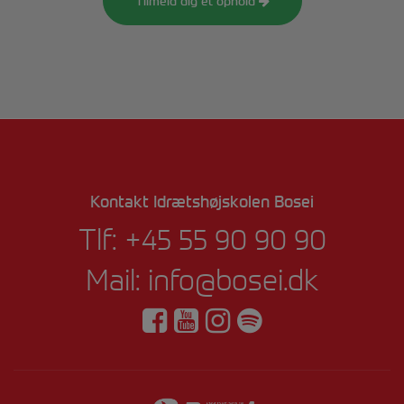
Tilmeld dig et ophold
Kontakt Idrætshøjskolen Bosei
Tlf:
+45 55 90 90 90
Mail:
info@bosei.dk