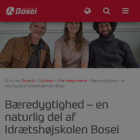
Du er her:
Bosei.dk
>
Nyheder
>
Ikke kategoriseret
>
Bæredygtighed – en
naturlig del af Idrætshøjskolen Bosei
Bæredygtighed – en
naturlig del af
Idrætshøjskolen Bosei