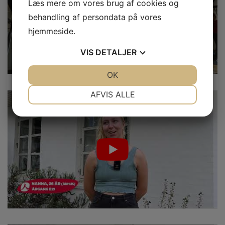
Læs mere om vores brug af cookies og
behandling af persondata på vores
hjemmeside.
VIS
DETALJER
JA
NEJ
OK
JA
NEJ
NØDVENDIGE
PRÆFERENCER
AFVIS ALLE
JA
NEJ
JA
NEJ
MARKETING
STATISTIK