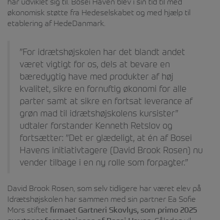
har udviklet sig til. Bosei Haven blev i sin tid til med
økonomisk støtte fra Hedeselskabet og med hjælp til
etablering af HedeDanmark.
”For idrætshøjskolen har det blandt andet
været vigtigt for os, dels at bevare en
bæredygtig have med produkter af høj
kvalitet, sikre en fornuftig økonomi for alle
parter samt at sikre en fortsat leverance af
grøn mad til idrætshøjskolens kursister”
udtaler forstander Kenneth Retslov og
fortsætter: ”Det er glædeligt, at én af Bosei
Havens initiativtagere (David Brook Rosen) nu
vender tilbage i en ny rolle som forpagter.”
David Brook Rosen, som selv tidligere har været elev på
Idrætshøjskolen har sammen med sin partner Ea Sofie
Mors stiftet
firmaet Gartneri Skovlys, som primo 2025