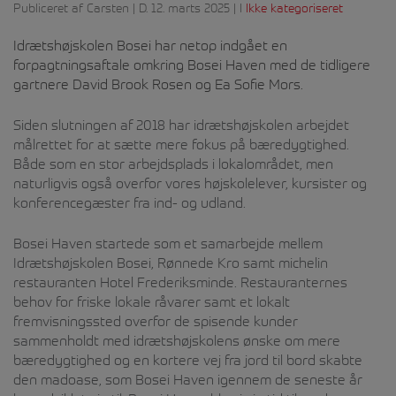
Publiceret af Carsten | D. 12. marts 2025 | I
Ikke kategoriseret
Idrætshøjskolen Bosei har netop indgået en
forpagtningsaftale omkring Bosei Haven med de tidligere
gartnere David Brook Rosen og Ea Sofie Mors.
Siden slutningen af 2018 har idrætshøjskolen arbejdet
målrettet for at sætte mere fokus på bæredygtighed.
Både som en stor arbejdsplads i lokalområdet, men
naturligvis også overfor vores højskolelever, kursister og
konferencegæster fra ind- og udland.
Bosei Haven startede som et samarbejde mellem
Idrætshøjskolen Bosei, Rønnede Kro samt michelin
restauranten Hotel Frederiksminde. Restauranternes
behov for friske lokale råvarer samt et lokalt
fremvisningssted overfor de spisende kunder
sammenholdt med idrætshøjskolens ønske om mere
bæredygtighed og en kortere vej fra jord til bord skabte
den madoase, som Bosei Haven igennem de seneste år