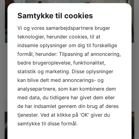
Samtykke til cookies
Vi og vores samarbejdspartnere bruger
teknologier, herunder cookies, til at
indsamle oplysninger om dig til forskellige
formål, herunder: Tilpasning af annoncering,
Oplev Idrætshøjskolen Bosei!
bedre brugeroplevelse, funktionalitet,
Book en rundvisning
og få information om højskoleopholdet
statistik og marketing. Disse oplysninger
kan blive delt med annoncerings- og
Book en rundvisning
analysepartnere, som kan kombinere dem
med data, du tidligere har givet dem eller
de har indsamlet gennem din brug af deres
tjenester. Ved at klikke på 'OK' giver du
samtykke til disse formål.