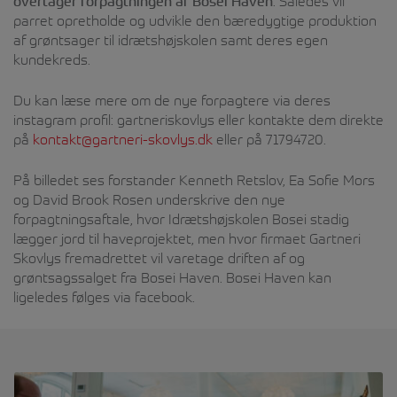
overtager forpagtningen af Bosei Haven
. Således vil
parret opretholde og udvikle den bæredygtige produktion
af grøntsager til idrætshøjskolen samt deres egen
kundekreds.
Du kan læse mere om de nye forpagtere via deres
instagram profil: gartneriskovlys eller kontakte dem direkte
på
kontakt@gartneri-skovlys.dk
eller på 71794720.
På billedet ses forstander Kenneth Retslov, Ea Sofie Mors
og David Brook Rosen underskrive den nye
forpagtningsaftale, hvor Idrætshøjskolen Bosei stadig
lægger jord til haveprojektet, men hvor firmaet Gartneri
Skovlys fremadrettet vil varetage driften af og
grøntsagssalget fra Bosei Haven. Bosei Haven kan
ligeledes følges via facebook.