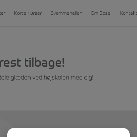
ter
Korte Kurser
Svømmehallen
Om Bosei
Kontak
rest tilbage!
 dele glæden ved højskolen med dig!