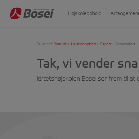
Højskoleophold
Arrangemen
Du er her:
Bosei.dk
>
Højskoleophold
>
Esport
>
Gennemført
Tak, vi vender sna
Idrætshøjskolen Bosei ser frem til at