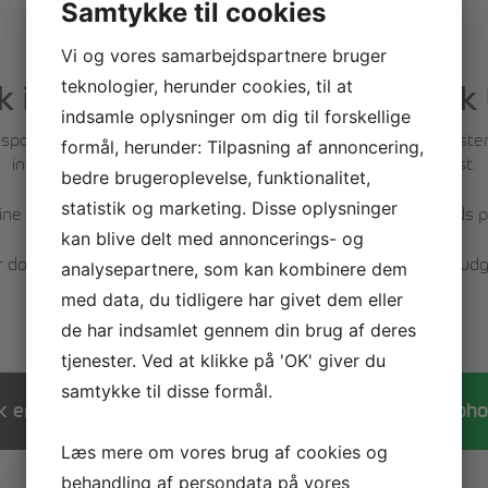
Samtykke til cookies
Vi og vores samarbejdspartnere bruger
teknologier, herunder cookies, til at
 idrætshøjskole. Med et japansk 
indsamle oplysninger om dig til forskellige
ortsfaciliteter, de smukke omgivelser og den helt særlige stemn
formål, herunder: Tilpasning af annoncering,
invitere dig på besøg til en rundvisning og en lækker frokost.
bedre brugeroplevelse, funktionalitet,
statistik og marketing. Disse oplysninger
dine spørgsmål - og ikke mindst mulighed for at sikre DIN plad
kan blive delt med annoncerings- og
dog helt uforpligtende og vi betaler selvfølgelig gerne dine udgif
analysepartnere, som kan kombinere dem
med data, du tidligere har givet dem eller
Vi glæder os til at møde dig!
de har indsamlet gennem din brug af deres
tjenester. Ved at klikke på 'OK' giver du
samtykke til disse formål.
eller
k en rundvisning
Tilmeld dig et oph
Læs mere om vores brug af cookies og
behandling af persondata på vores