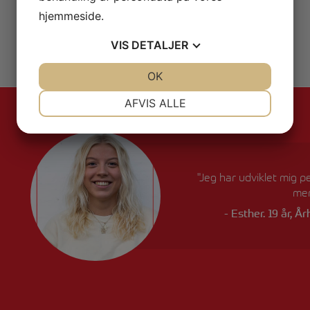
hjemmeside.
VIS
DETALJER
JA
NEJ
OK
JA
NEJ
NØDVENDIGE
PRÆFERENCER
AFVIS ALLE
JA
NEJ
JA
NEJ
MARKETING
STATISTIK
"Jeg har udviklet mig p
men
-
Esther. 19 år, Å