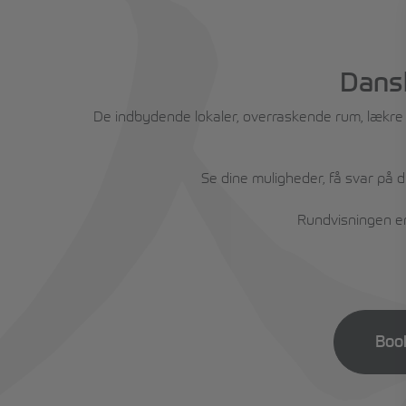
Dansk
De indbydende lokaler, overraskende rum, lækre sp
Se dine muligheder, få svar på 
Rundvisningen er 
Boo