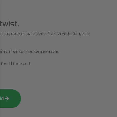
twist.
ing opleves bare bedst 'live'. Vi vil derfor gerne
s på et af de kommende semestre.
ter til transport.
old