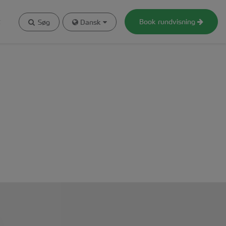
t
Book rundvisning
Søg
Dansk