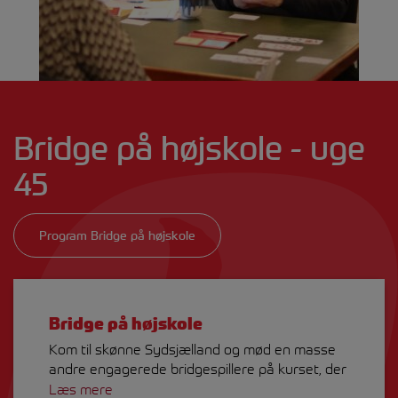
Bridge på højskole - uge
45
Program Bridge på højskole
Bridge på højskole
Kom til skønne Sydsjælland og mød en masse
andre engagerede bridgespillere på kurset, der
ledes af Jacob Røn, som er en af landets mest
Læs mere