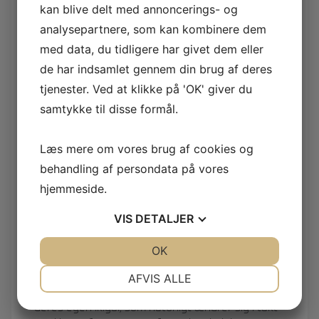
kan blive delt med annoncerings- og
analysepartnere, som kan kombinere dem
Hvis man er mere gangbesværet, så har vi
elevator, ramper og platformlifte, så du kan
med data, du tidligere har givet dem eller
komme rundt til aktiviteterne på selve skolen.
de har indsamlet gennem din brug af deres
tjenester. Ved at klikke på 'OK' giver du
samtykke til disse formål.
Som kursist på Idrætshøjskolen Bosei bliver du en
del af en aktiv højskole med ca. 90-100 unge
Læs mere om vores brug af cookies og
mennesker samt 35 ansatte, der arbejder for at
skabe uforglemmelige minder i de fantastiske
behandling af persondata på vores
rammer, og hvor glæde og energi er en del af
hjemmeside.
stemningen.
VIS
DETALJER
Ikigai er et japansk udtryk, som bedst
oversættes med
”det der giver livet mening”
…
JA
NEJ
OK
JA
NEJ
Begrebet stammer fra øen Okinawa, som i øvrigt
NØDVENDIGE
PRÆFERENCER
er det sted i verden, hvor der bor flest
AFVIS ALLE
mennesker på over 100 år. Alle mennesker har
JA
NEJ
JA
NEJ
deres egen ikigai, som naturligt ændrer sig i takt