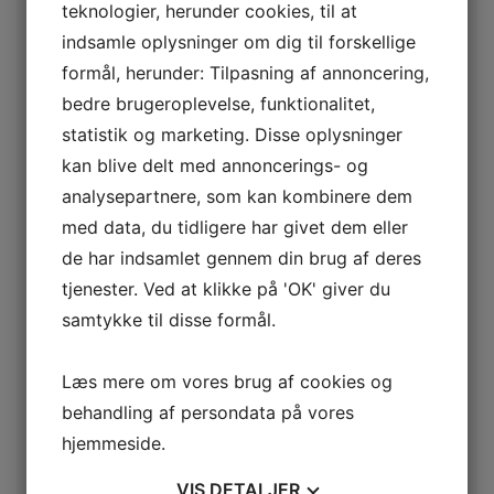
teknologier, herunder cookies, til at
Ønskede arrangementer:
indsamle oplysninger om dig til forskellige
formål, herunder: Tilpasning af annoncering,
Jeg/vi deltager følgende aftener:
*
bedre brugeroplevelse, funktionalitet,
statistik og marketing. Disse oplysninger
27-02-19 - Foredrag om Grundtvig
kan blive delt med annoncerings- og
27-03-19 - Stand-Up show om nørdede emner
analysepartnere, som kan kombinere dem
24-04-19 - Foredrag om Mænd
med data, du tidligere har givet dem eller
22-05-19 - Foredrag om at skifte retning i livet
de har indsamlet gennem din brug af deres
tjenester. Ved at klikke på 'OK' giver du
Må vi efterfølgende kontakte dig via telefon
samtykke til disse formål.
eller mail?
Ja tak
Læs mere om vores brug af cookies og
Nej tak
behandling af persondata på vores
hjemmeside.
VIS
DETALJER