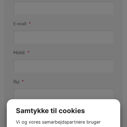
E-mail
*
Mobil:
*
By:
*
Samtykke til cookies
Hvor mange kommer I?
*
Vi og vores samarbejdspartnere bruger