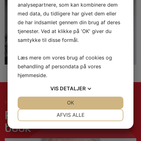
analysepartnere, som kan kombinere dem
med data, du tidligere har givet dem eller
de har indsamlet gennem din brug af deres
tjenester. Ved at klikke på 'OK' giver du
samtykke til disse formål.
Læs mere om vores brug af cookies og
behandling af persondata på vores
hjemmeside.
VIS
DETALJER
JA
NEJ
OK
JA
NEJ
VI SIDDER KLAR TIL AT BESVARE DIN FORESPØRGSEL
Ring 55 90 90 90 og
NØDVENDIGE
PRÆFERENCER
AFVIS ALLE
book
JA
NEJ
JA
NEJ
MARKETING
STATISTIK