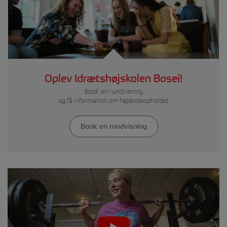
Oplev Idrætshøjskolen Bosei!
Book en rundvisning
og få information om højskoleopholdet
Book en rundvisning