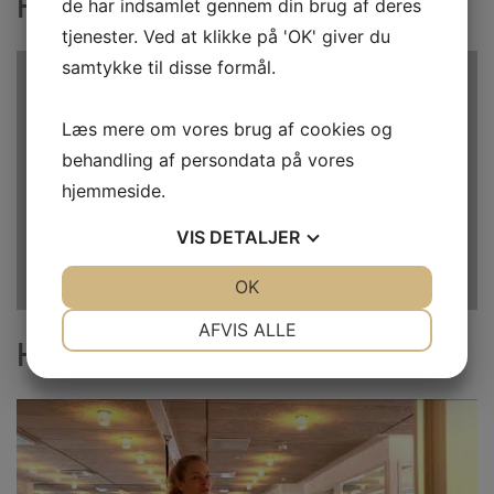
Friluftsliv & Outdoor
de har indsamlet gennem din brug af deres
tjenester. Ved at klikke på 'OK' giver du
samtykke til disse formål.
Læs mere om vores brug af cookies og
behandling af persondata på vores
hjemmeside.
VIS
DETALJER
JA
NEJ
OK
JA
NEJ
NØDVENDIGE
PRÆFERENCER
AFVIS ALLE
Health & Fitness
JA
NEJ
JA
NEJ
MARKETING
STATISTIK