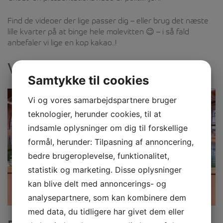
Find de videoer der lige passer dig – eller brug det næste
lille kvarter på at binge hele molevitten 😉 – i så fald
anbefaler vi lige en kop kakao..!
Vandsport
Samtykke til cookies
Vi og vores samarbejdspartnere bruger
teknologier, herunder cookies, til at
indsamle oplysninger om dig til forskellige
formål, herunder: Tilpasning af annoncering,
bedre brugeroplevelse, funktionalitet,
statistik og marketing. Disse oplysninger
kan blive delt med annoncerings- og
analysepartnere, som kan kombinere dem
med data, du tidligere har givet dem eller