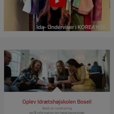
Oplev Idrætshøjskolen Bosei!
Book en rundvisning
og få information om højskoleopholdet