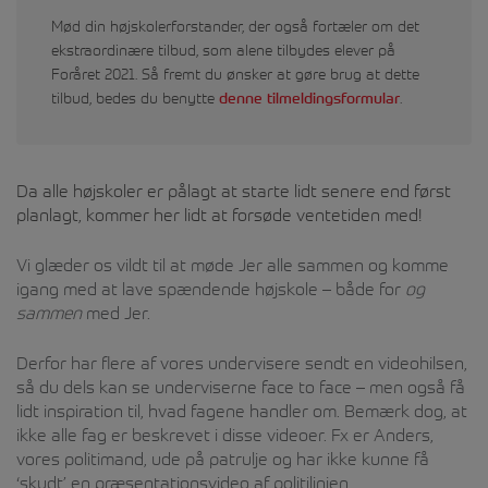
Mød din højskolerforstander, der også fortæler om det
ekstraordinære tilbud, som alene tilbydes elever på
Foråret 2021. Så fremt du ønsker at gøre brug at dette
denne tilmeldingsformular
tilbud, bedes du benytte
.
Da alle højskoler er pålagt at starte lidt senere end først
planlagt, kommer her lidt at forsøde ventetiden med!
Vi glæder os vildt til at møde Jer alle sammen og komme
igang med at lave spændende højskole – både for
og
sammen
med Jer.
Derfor har flere af vores undervisere sendt en videohilsen,
så du dels kan se underviserne face to face – men også få
lidt inspiration til, hvad fagene handler om. Bemærk dog, at
ikke alle fag er beskrevet i disse videoer. Fx er Anders,
vores politimand, ude på patrulje og har ikke kunne få
‘skudt’ en præsentationsvideo af politilinjen.