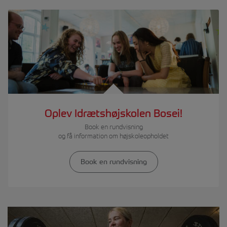
Oplev Idrætshøjskolen Bosei!
Book en rundvisning
og få information om højskoleopholdet
Book en rundvisning