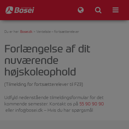
Du er her:
Bosei.dk
>
Venteliste – fortsætterelever
Forlængelse af dit
nuværende
højskoleophold
(Tilmelding for fortsætterelever til F23)
Udfyld nedenstående tilmeldingsformular for det
kommende semester. Kontakt os på
55 90 90 90
eller
info@bosei.dk
– Hvis du har spørgsmål