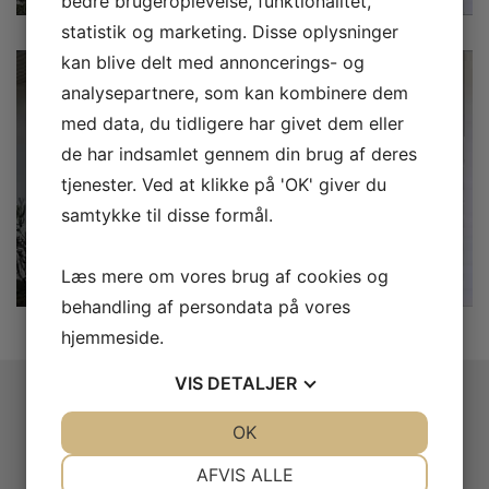
bedre brugeroplevelse, funktionalitet,
statistik og marketing. Disse oplysninger
kan blive delt med annoncerings- og
analysepartnere, som kan kombinere dem
med data, du tidligere har givet dem eller
de har indsamlet gennem din brug af deres
tjenester. Ved at klikke på 'OK' giver du
samtykke til disse formål.
Læs mere om vores brug af cookies og
behandling af persondata på vores
hjemmeside.
VIS
DETALJER
JA
NEJ
OK
JA
NEJ
NØDVENDIGE
PRÆFERENCER
Dansk idrætshøjskole. Med et
AFVIS ALLE