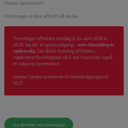
masse i processen!
Foredraget vil blive afholdt på dansk.
Foredraget afholdes onsdag d. 24. april 2019 kl.
19.30, og der er gratis adgang –
men tilmelding er
nødvendig.
Det åbne foredrag afholdes i
højskolens foredragssal på 2. sal, hvortil der også
er adgang via elevator.
Gæster bedes ankomme til Hovedindgangen kl.
19.15.
Jeg tilmelder mig foredraget!