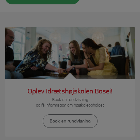
Oplev Idrætshøjskolen Bosei!
Book en rundvisning
og få information om højskoleopholdet
Book en rundvisning