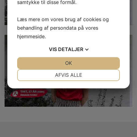
samtykke til disse formål.
Læs mere om vores brug af cookies og
behandling af persondata på vores
hjemmeside.
VIS
DETALJER
JA
NEJ
OK
JA
NEJ
NØDVENDIGE
PRÆFERENCER
AFVIS ALLE
JA
NEJ
JA
NEJ
MARKETING
STATISTIK