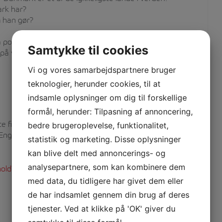
rk har?
m han gør?
å populært verden over?
Samtykke til cookies
 på verdensplan kendt indenfor skuespil, musik,
Vi og vores samarbejdspartnere bruger
teknologier, herunder cookies, til at
indsamle oplysninger om dig til forskellige
formål, herunder: Tilpasning af annoncering,
te film, diverse tekster og samtaler med hinanden om
bedre brugeroplevelse, funktionalitet,
k. Engelsk grammatik er ikke det bærende element, men
statistik og marketing. Disse oplysninger
kan blive delt med annoncerings- og
analysepartnere, som kan kombinere dem
hold?
med data, du tidligere har givet dem eller
de har indsamlet gennem din brug af deres
tjenester. Ved at klikke på 'OK' giver du