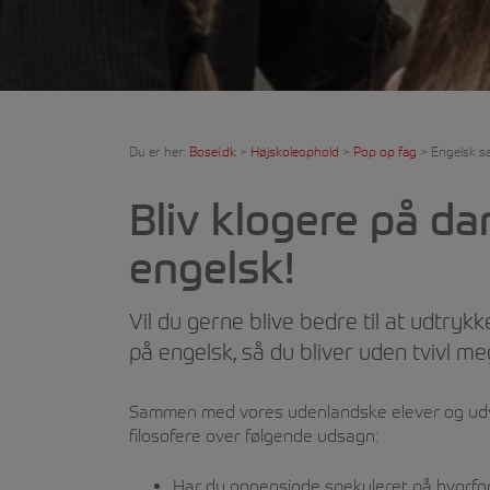
Du er her:
Bosei.dk
>
Højskoleophold
>
Pop op fag
>
Engelsk s
Bliv klogere på da
engelsk!
Vil du gerne blive bedre til at udtrykk
på engelsk, så du bliver uden tvivl me
Sammen med vores udenlandske elever og udve
filosofere over følgende udsagn:
Har du nogensinde spekuleret på hvorfor 