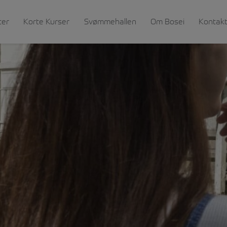
ter
Korte Kurser
Svømmehallen
Om Bosei
Kontak