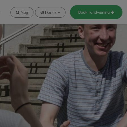
t
Book rundvisning
Søg
Dansk