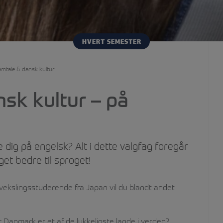
HVERT SEMESTER
amtale & dansk kultur
nsk kultur – på
e dig på engelsk? Alt i dette valgfag foregår
get bedre til sproget!
kslingsstuderende fra Japan vil du blandt andet
Danmark er et af de lykkeligste lande i verden?