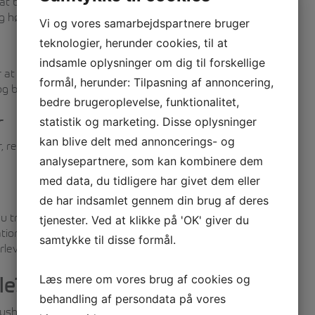
at bygge ly af grene, presenninger og reb – og hvad
og hører uglen tude.
Vi og vores samarbejdspartnere bruger
teknologier, herunder cookies, til at
indsamle oplysninger om dig til forskellige
t bruge den sikkert – til at snitte, flække og
formål, herunder: Tilpasning af annoncering,
 beholder dine fingre i god behold).
bedre brugeroplevelse, funktionalitet,
r
statistik og marketing. Disse oplysninger
kan blive delt med annoncerings- og
 redskaber og lejr. Du lærer at se muligheder i det,
analysepartnere, som kan kombinere dem
med data, du tidligere har givet dem eller
de har indsamlet gennem din brug af deres
ror. Du lærer at identificere spiselige planter (og
tjenester. Ved at klikke på 'OK' giver du
onal Geographic har skrevet flere artikler om,
samtykke til disse formål.
levelse – og en del af vores biologiske arv.
Læs mere om vores brug af cookies og
le?
behandling af persondata på vores
ushcraft i trygge rammer – med en underviser, der