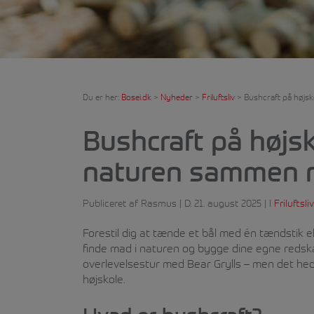
Du er her:
Bosei.dk
>
Nyheder
>
Friluftsliv
>
Bushcraft på højsk
Bushcraft på højsk
naturen sammen 
Publiceret af Rasmus | D. 21. august 2025 | I
Friluftsliv
Forestil dig at tænde et bål med én tændstik e
finde mad i naturen og bygge dine egne redsk
overlevelsestur med Bear Grylls – men det he
højskole.