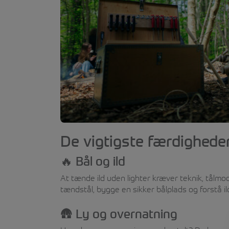
De vigtigste færdighede
🔥 Bål og ild
At tænde ild uden lighter kræver teknik, tålmo
tændstål, bygge en sikker bålplads og forstå i
🛖 Ly og overnatning