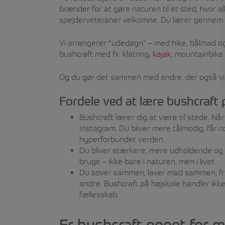
brænder for at gøre naturen til et sted, hvor 
spejderveteraner velkomne. Du lærer gennem o
Vi arrangerer “udedøgn” – med hike, bålmad o
bushcraft med fx. klatring,
kajak
, mountainbike 
Og du gør det sammen med andre, der også vil u
Fordele ved at lære bushcraft 
Bushcraft lærer dig at være til stede. Når
Instagram. Du bliver mere tålmodig, får 
hyperforbundet verden.
Du bliver stærkere, mere udholdende og f
bruge – ikke bare i naturen, men i livet.
Du sover sammen, laver mad sammen, fr
andre. Bushcraft på højskole handler ikk
fællesskab.
Er bushcraft noget for m