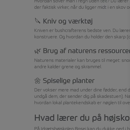
Hvordan sover man i regn uden telt? Du lærer 
der faktisk virker, når du ligger midt i en skov 
🔪 Kniv og værktøj
Kniven er bushcrafterens bedste ven. Du lærer a
konstruere. Og hvordan du holder den skarp (og
🌿 Brug af naturens ressource
Naturens materialer kan bruges til meget: snor,
andre kalder grene og skrammel.
🌼 Spiselige planter
Der vokser mere mad under dine fødder, end du t
undgå dem, der sender dig på skadestuen). Nati
hvordan lokal plantekendskab er nøglen til over
Hvad lærer du på højsko
På Idrætshøjskolen Bosei kan du dykke ned i b