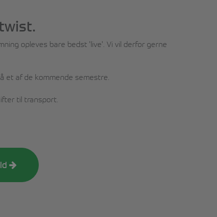
twist.
ing opleves bare bedst 'live'. Vi vil derfor gerne
s på et af de kommende semestre.
ter til transport.
old