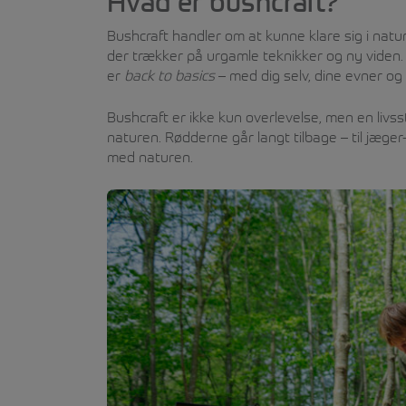
Hvad er bushcraft?
Bushcraft handler om at kunne klare sig i natu
der trækker på urgamle teknikker og ny viden. Tæ
er
back to basics
– med dig selv, dine evner og
Bushcraft er ikke kun overlevelse, men en livs
naturen. Rødderne går langt tilbage – til jæger-
med naturen.