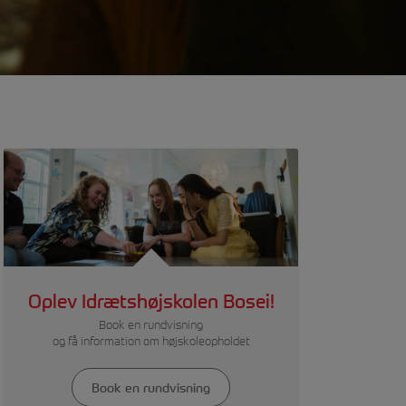
Oplev Idrætshøjskolen Bosei!
Book en rundvisning
og få information om højskoleopholdet
Book en rundvisning