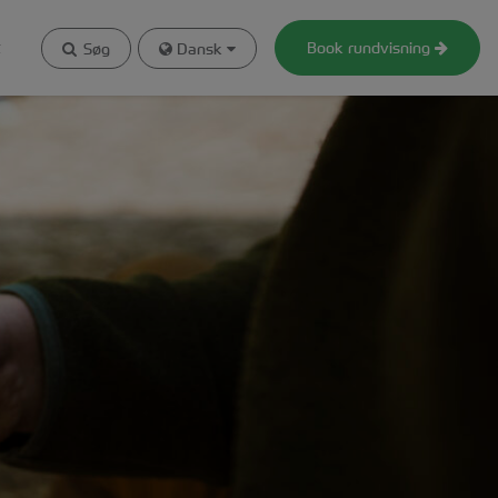
t
Book rundvisning
Søg
Dansk