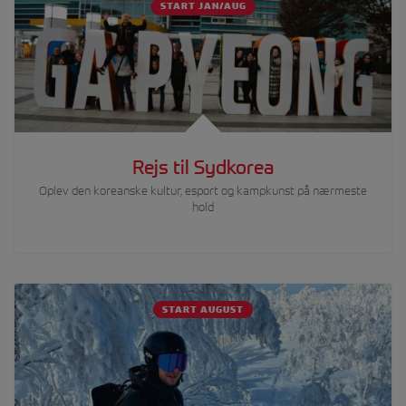
START JAN/AUG
Rejs til Sydkorea
Oplev den koreanske kultur, esport og kampkunst på nærmeste
hold
START AUGUST