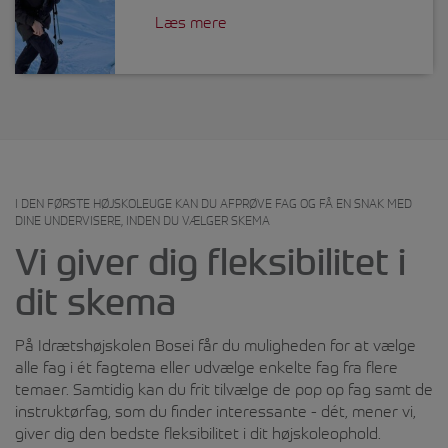
på din træning.
som økologi, bæredygtig
Læs mere
I efterårssemesteret tilbyder vi,
livsførelse, flora og fauna.
som eneste højskole i Danmark,
en kombineret ski- & kulturejse til
Desuden tager vi på småture
Japan, hvor du prøve den ægte
rundt i lokalmiljøet og kigger på
puddersne samtidig med, at du
forskellige naturlige temaer.
også kan bade i varme kilder og
Kontakten til den lokale natur
smage udsøgt japansk mad.
diskuteres i forhold til den globale
natur.
På forårssemesteret går
I DEN FØRSTE HØJSKOLEUGE KAN DU AFPRØVE FAG OG FÅ EN SNAK MED
DINE UNDERVISERE, INDEN DU VÆLGER SKEMA
skirejsen til Idre Fjäll i Sverige.
Hvad betyder eksempelvis en
Vi giver dig fleksibilitet i
ørnerede for den lokale natur og
Rejsen er for både begyndere og
kultur?
dit skema
øvede. Dagene går med alpint
skiløb, snowboard, langrendsski
I forlængelse af ovenstående
og måske en tur i hundeslæde.
På Idrætshøjskolen Bosei får du muligheden for at vælge
filosoferes der over, om det
alle fag i ét fagtema eller udvælge enkelte fag fra flere
overhovedet er muligt at finde
Ud over, at undervisningen drejer
temaer. Samtidig kan du frit tilvælge de pop op fag samt de
rigtig natur?
sig om at køre på ski på de 2
instruktørfag, som du finder interessante - dét, mener vi,
ture, fordyber vi os også i den
giver dig den bedste fleksibilitet i dit højskoleophold.
Tidligere var vi tvunget til at
skikultur, som vi bliver en del af.