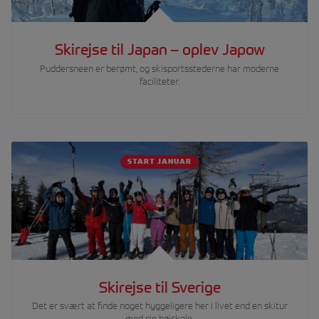
Skirejse til Japan – oplev Japow
Puddersneen er berømt, og skisportsstederne har moderne
faciliteter.
START JANUAR
Skirejse til Sverige
Det er svært at finde noget hyggeligere her i livet end en skitur
med sin højskole.