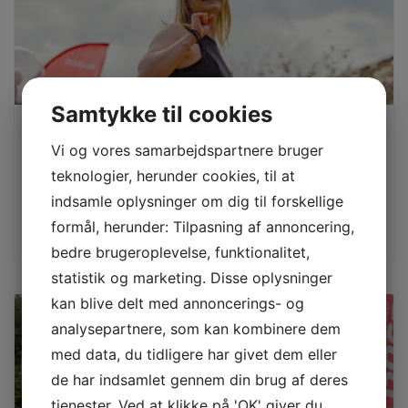
naturen.
Altså:
Vi tager på svampejagt,
Samtykke til cookies
hvor vi finder, tilbereder og
spiser svampe
Pop op fag
Vi og vores samarbejdspartnere bruger
Vi lærer, at bål er kunst –
Nogle af fagene vil blive tilbudt under hele forløbet. Andre vil
Basta!
teknologier, herunder cookies, til at
blive tilbudt over kortere...
Vi besøger et Rudolf
indsamle oplysninger om dig til forskellige
Steiner inspireret økologisk
Få mere information
formål, herunder: Tilpasning af annoncering,
og biodynamisk landbrug
bedre brugeroplevelse, funktionalitet,
Vi filosoferer rundt om bålet
mens vores skumfiduser
statistik og marketing. Disse oplysninger
bliver brune og bløde
kan blive delt med annoncerings- og
Vi lærer om spiselige
analysepartnere, som kan kombinere dem
blomster – og spiser dem
selv…
med data, du tidligere har givet dem eller
Vi går en stille tur gennem
de har indsamlet gennem din brug af deres
skoven, hvor vi forholder os
tjenester. Ved at klikke på 'OK' giver du