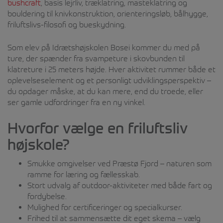
bushcraft
, basis lejrliv, træklatring, masteklatring og
bouldering til knivkonstruktion, orienteringsløb, bålhygge,
friluftslivs-filosofi og bueskydning.
Som elev på Idrætshøjskolen Bosei kommer du med på
ture, der spænder fra svampeture i skovbunden til
klatreture i 25 meters højde. Hver aktivitet rummer både et
oplevelseselement og et personligt udviklingsperspektiv –
du opdager måske, at du kan mere, end du troede, eller
ser gamle udfordringer fra en ny vinkel.
Hvorfor vælge en friluftsliv
højskole?
Smukke omgivelser ved Præstø Fjord – naturen som
ramme for læring og fællesskab.
Stort udvalg af outdoor-aktiviteter med både fart og
fordybelse.
Mulighed for certificeringer og specialkurser.
Frihed til at sammensætte dit eget skema – vælg