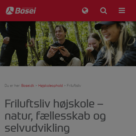
Du er her:
Bosei.dk
>
Højskoleophold
>
Friluftsliv
Friluftsliv højskole –
natur, fællesskab og
selvudvikling