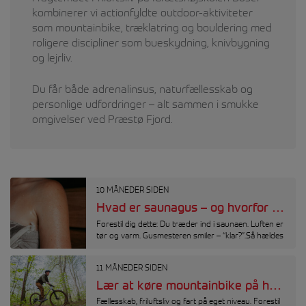
kombinerer vi actionfyldte outdoor-aktiviteter
som mountainbike, træklatring og bouldering med
roligere discipliner som bueskydning, knivbygning
og lejrliv.
Du får både adrenalinsus, naturfællesskab og
personlige udfordringer – alt sammen i smukke
omgivelser ved Præstø Fjord.
10 MÅNEDER SIDEN
Hvad er saunagus – og hvorfor er alle så vilde med det?
Forestil dig dette: Du træder ind i saunaen. Luften er
tør og varm. Gusmesteren smiler – “klar?”.Så hældes
11 MÅNEDER SIDEN
Lær at køre mountainbike på højskole
Fællesskab, friluftsliv og fart på eget niveau. Forestil