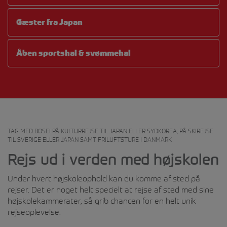
Gæster fra Japan
Åben sportshal & svømmehal
TAG MED BOSEI PÅ KULTURREJSE TIL JAPAN ELLER SYDKOREA, PÅ SKIREJSE
TIL SVERIGE ELLER JAPAN SAMT FRILUFTSTURE I DANMARK
Rejs ud i verden med højskolen
Under hvert højskoleophold kan du komme af sted på
rejser. Det er noget helt specielt at rejse af sted med sine
højskolekammerater, så grib chancen for en helt unik
rejseoplevelse.