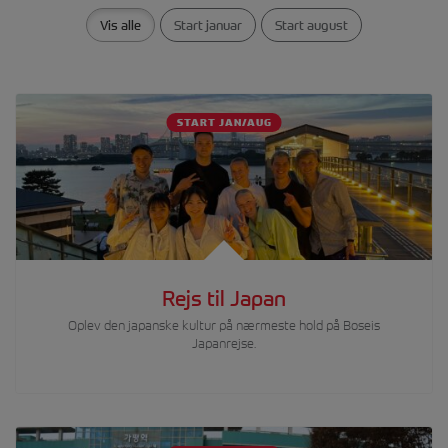
Vis alle
Start januar
Start august
START JAN/AUG
Rejs til Japan
Oplev den japanske kultur på nærmeste hold på Boseis
Japanrejse.