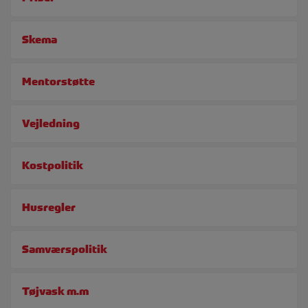
Skema
Mentorstøtte
Vejledning
Kostpolitik
Husregler
Samværspolitik
Tøjvask m.m