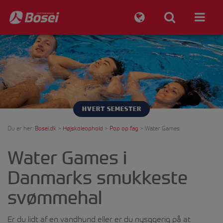
HVERT SEMESTER
Du er her:
Bosei.dk
>
Højskoleophold
>
Pop op fag
>
Water Games
Water Games i
Danmarks smukkeste
svømmehal
Er du lidt af en vandhund eller er du nysggerig på at