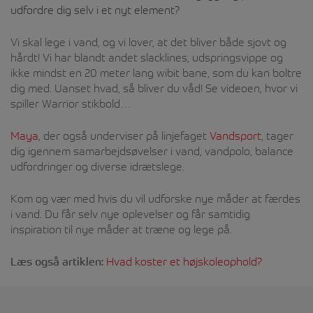
udfordre dig selv i et nyt element?
Vi skal lege i vand, og vi lover, at det bliver både sjovt og
hårdt! Vi har blandt andet slacklines, udspringsvippe og
ikke mindst en 20 meter lang wibit bane, som du kan boltre
dig med. Uanset hvad, så bliver du våd! Se videoen, hvor vi
spiller Warrior stikbold…
Maya
, der også underviser på linjefaget
Vandsport
, tager
dig igennem samarbejdsøvelser i vand, vandpolo, balance
udfordringer og diverse idrætslege.
Kom og vær med hvis du vil udforske nye måder at færdes
i vand. Du får selv nye oplevelser og får samtidig
inspiration til nye måder at træne og lege på.
Læs også artiklen:
Hvad koster et højskoleophold?