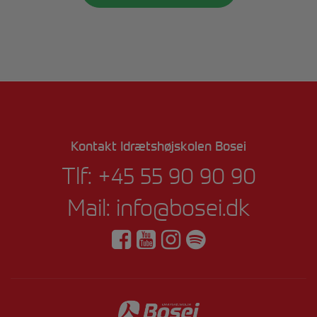
Kontakt Idrætshøjskolen Bosei
Tlf:
+45 55 90 90 90
Mail:
info@bosei.dk