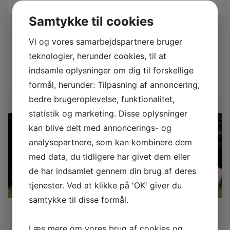
Oplev Idrætshøjskolen Bosei!
Samtykke til cookies
Book en rundvisning
Vi og vores samarbejdspartnere bruger
og få information om højskoleopholdet
teknologier, herunder cookies, til at
Book en rundvisning
indsamle oplysninger om dig til forskellige
formål, herunder: Tilpasning af annoncering,
bedre brugeroplevelse, funktionalitet,
statistik og marketing. Disse oplysninger
kan blive delt med annoncerings- og
analysepartnere, som kan kombinere dem
med data, du tidligere har givet dem eller
de har indsamlet gennem din brug af deres
tjenester. Ved at klikke på 'OK' giver du
samtykke til disse formål.
Få 24 ugers boost i 2021
fra 6. januar!
Læs mere om vores brug af cookies og