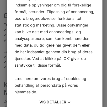
indsamle oplysninger om dig til forskellige
formål, herunder: Tilpasning af annoncering,
Gode råd til dig, der vil i gang
bedre brugeroplevelse, funktionalitet,
Er du ny?
statistik og marketing. Disse oplysninger
✔ Start med balance og bremseteknik
kan blive delt med annoncerings- og
✔ Lyt til kroppen – og lær i dit eget tempo
analysepartnere, som kan kombinere dem
✔ Det vigtigste: Hav det sjovt!
med data, du tidligere har givet dem eller
Let øvet?
de har indsamlet gennem din brug af deres
✔ Udforsk enduro og test dig selv teknisk
tjenester. Ved at klikke på 'OK' giver du
✔ Del erfaringer og støt de nye
samtykke til disse formål.
✔ Find glæden i udviklingen, ikke i farten
Læs mere om vores brug af cookies og
Klar til at prøve mountainbike i
behandling af persondata på vores
fagtemaet Friluftsliv?
hjemmeside.
Du kan lære mountainbike som en del af vores
VIS
DETALJER
højskoleophold.