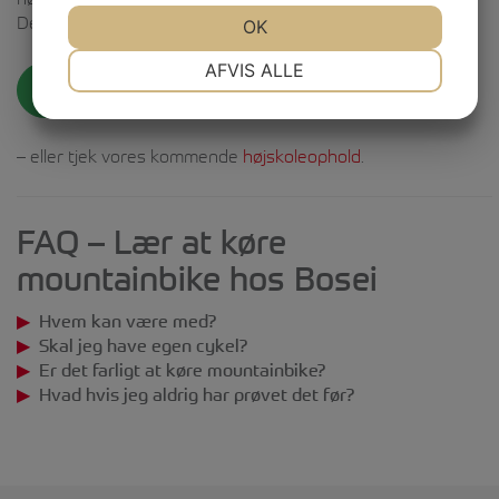
Det kræver ingen erfaring – kun lysten til at prøve.
JA
NEJ
OK
JA
NEJ
NØDVENDIGE
PRÆFERENCER
AFVIS ALLE
Kør MTB i Friluftsliv
JA
NEJ
JA
NEJ
MARKETING
STATISTIK
– eller tjek vores kommende
højskoleophold
.
FAQ – Lær at køre
mountainbike hos Bosei
Hvem kan være med?
Skal jeg have egen cykel?
Er det farligt at køre mountainbike?
Hvad hvis jeg aldrig har prøvet det før?