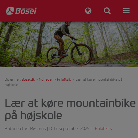
Du er her:
Bosei.dk
>
Nyheder
>
Friluftsliv
>
Lær at køre mountainbike på
højskole
Lær at køre mountainbike
på højskole
Publiceret af Rasmus | D. 17. september 2025 | I
Friluftsliv