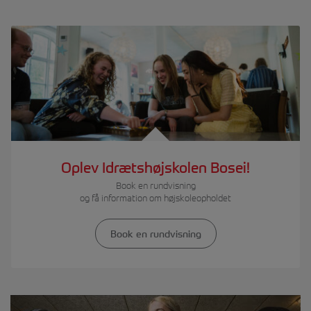
Oplev Idrætshøjskolen Bosei!
Book en rundvisning
og få information om højskoleopholdet
Book en rundvisning