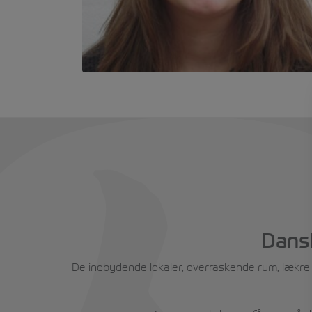
Dansk
De indbydende lokaler, overraskende rum, lækre sp