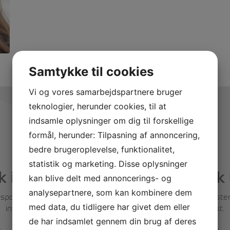
Samtykke til cookies
Vi og vores samarbejdspartnere bruger
teknologier, herunder cookies, til at
indsamle oplysninger om dig til forskellige
formål, herunder: Tilpasning af annoncering,
bedre brugeroplevelse, funktionalitet,
statistik og marketing. Disse oplysninger
 idrætshøjskole. Med et japansk 
kan blive delt med annoncerings- og
analysepartnere, som kan kombinere dem
ortsfaciliteter, de smukke omgivelser og den helt særlige stemn
med data, du tidligere har givet dem eller
invitere dig på besøg til en rundvisning og en lækker frokost.
de har indsamlet gennem din brug af deres