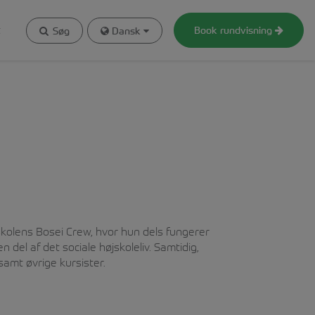
t
Book rundvisning
Søg
Dansk
f skolens Bosei Crew, hvor hun dels fungerer
del af det sociale højskoleliv. Samtidig,
samt øvrige kursister.