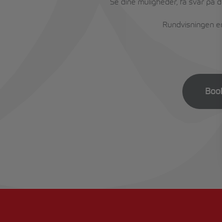
Se dine muligheder, få svar på 
Rundvisningen er 
Boo