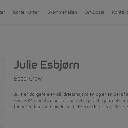
ter
Korte Kurser
Svømmehallen
Om Bosei
Kontak
Julie Esbjørn
Bosei Crew
Julie er tidligere elev på idrætshøjskolen og er en del a
som SoMe medhjælper for marketingafdelingen, dels er en 
fungerer Julie, som bindeled mellem undervisere, elever 