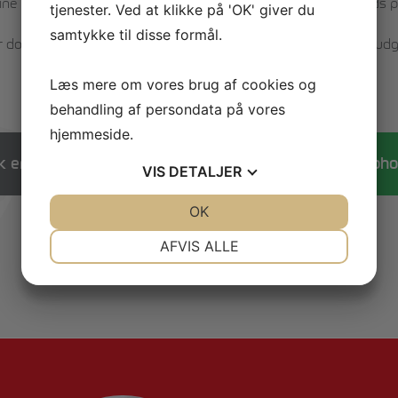
dine spørgsmål - og ikke mindst mulighed for at sikre DIN plad
tjenester. Ved at klikke på 'OK' giver du
samtykke til disse formål.
dog helt uforpligtende og vi betaler selvfølgelig gerne dine udgif
Læs mere om vores brug af cookies og
Vi glæder os til at møde dig!
behandling af persondata på vores
hjemmeside.
eller
k en rundvisning
Tilmeld dig et oph
VIS
DETALJER
JA
NEJ
OK
JA
NEJ
NØDVENDIGE
PRÆFERENCER
AFVIS ALLE
JA
NEJ
JA
NEJ
MARKETING
STATISTIK