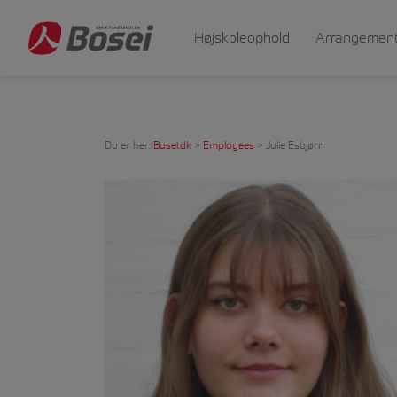
Højskoleophold
Arrangemen
Du er her:
Bosei.dk
>
Employees
>
Julie Esbjørn