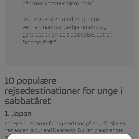
når man kommer hjem igen.”
“At tage afsted med en gruppe
venner man har derhjemmefra og
gøre det til en delt oplevelse, det er
fandme fedt.”
10 populære
rejsedestinationer for unge i
sabbatåret
1. Japan
En rejse til Japan er for dig med mod på at udforske en
helt anden kultur end Danmarks. Du kan blandt andet
møde unge japanere og smage mange af landets