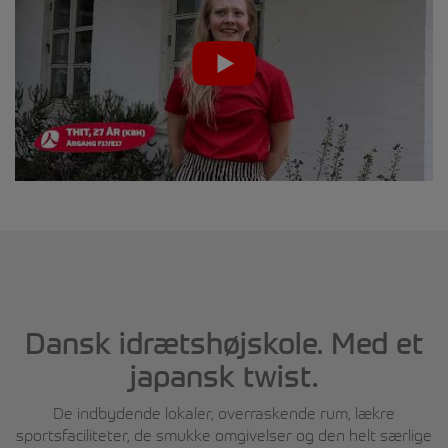
Dansk idrætshøjskole. Med et
japansk twist.
De indbydende lokaler, overraskende rum, lækre
sportsfaciliteter, de smukke omgivelser og den helt særlige