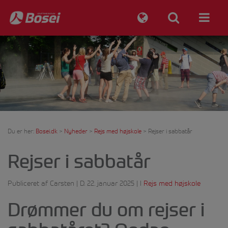
Du er her:
Bosei.dk
>
Nyheder
>
Rejs med højskole
>
Rejser i sabbatår
Rejser i sabbatår
Publiceret af Carsten | D. 22. januar 2025 | I
Rejs med højskole
Drømmer du om rejser i