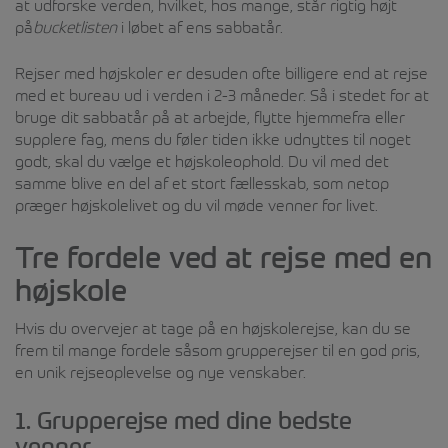
at udforske verden, hvilket, hos mange, står rigtig højt
på
bucketlisten
i løbet af ens sabbatår.
Rejser med højskoler er desuden ofte billigere end at rejse
med et bureau ud i verden i 2-3 måneder. Så i stedet for at
bruge dit sabbatår på at arbejde, flytte hjemmefra eller
supplere fag, mens du føler tiden ikke udnyttes til noget
godt, skal du vælge et højskoleophold. Du vil med det
samme blive en del af et stort fællesskab, som netop
præger højskolelivet og du vil møde venner for livet.
Tre fordele ved at rejse med en
højskole
Hvis du overvejer at tage på en højskolerejse, kan du se
frem til mange fordele såsom grupperejser til en god pris,
en unik rejseoplevelse og nye venskaber.
1. Grupperejse med dine bedste
venner