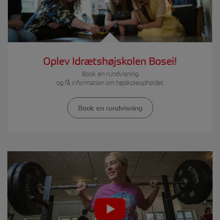
Oplev Idrætshøjskolen Bosei!
Book en rundvisning
og få information om højskoleopholdet
Book en rundvisning