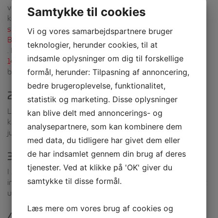
verdenskendte madretter. Tag for eksempel på en
Samtykke til cookies
kobineret
ski- & kulturrejse til Japan sammen med Idrætshøjskolen
Vi og vores samarbejdspartnere bruger
Bosei
teknologier, herunder cookies, til at
. Eller prøv en
indsamle oplysninger om dig til forskellige
14 dages kulturrejse til Japan med Idrætshøjskolen Bosei
formål, herunder: Tilpasning af annoncering,
både forår og efterår.
bedre brugeroplevelse, funktionalitet,
2. New Zealand
statistik og marketing. Disse oplysninger
Landet er særligt kendt for deres smukke natur, hvor du
kan blive delt med annoncerings- og
kan give dig i kast med for eksempel klatring, bungee
analysepartnere, som kan kombinere dem
jumping og skydiving
med data, du tidligere har givet dem eller
3. Australien
de har indsamlet gennem din brug af deres
tjenester. Ved at klikke på 'OK' giver du
I Australien vil du hurtigt føle dig hjemme på grund af
samtykke til disse formål.
indbyggernes åbenhed og venlighed. Samtidigt har landet
uendeligt med tilbud.
Læs mere om vores brug af cookies og
4. Korea