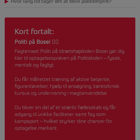
Hvor lang tid tager det at blive politibetjent?
Kort fortalt:
Politi på Bosei 👮‍♂️
Fagtemaet Politi på Idrætshøjskolen Bosei gør dig
klar til optagelsesprøven på Politiskolen – fysisk,
mentalt og fagligt.
Du får målrettet træning af aktive betjente,
figurantøvelser, hjælp til ansøgning, køreteknisk
kursus og undervisning i magtanvendelse.
Du bliver en del af et stærkt fællesskab og får
adgang til unikke faciliteter samt fag som
kampsport – hvilket styrker dine chancer for
optagelse markant.