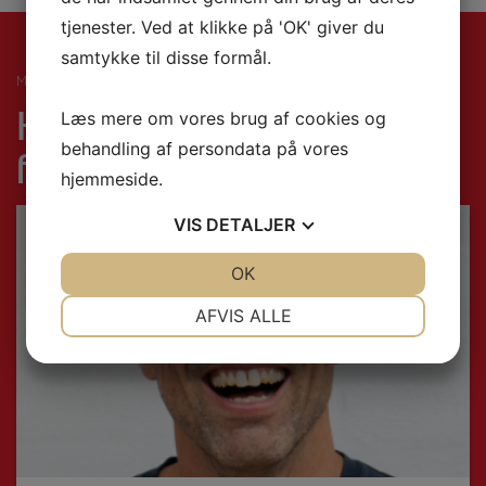
tjenester. Ved at klikke på 'OK' giver du
samtykke til disse formål.
MØD DIN UNDERVISER
Hvem underviser i
Læs mere om vores brug af cookies og
behandling af persondata på vores
fagtemaet: Politi
hjemmeside.
VIS
DETALJER
JA
NEJ
OK
JA
NEJ
NØDVENDIGE
PRÆFERENCER
AFVIS ALLE
JA
NEJ
JA
NEJ
MARKETING
STATISTIK