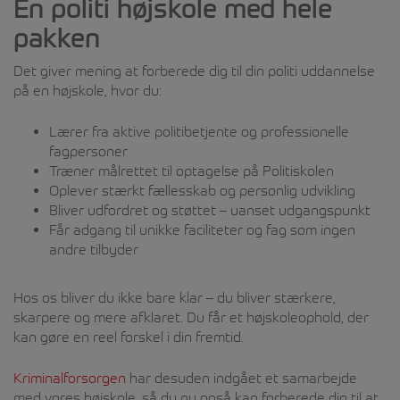
En politi højskole med hele
pakken
Det giver mening at forberede dig til din politi uddannelse
på en højskole, hvor du:
Lærer fra aktive politibetjente og professionelle
fagpersoner
Træner målrettet til optagelse på Politiskolen
Oplever stærkt fællesskab og personlig udvikling
Bliver udfordret og støttet – uanset udgangspunkt
Får adgang til unikke faciliteter og fag som ingen
andre tilbyder
Hos os bliver du ikke bare klar – du bliver stærkere,
skarpere og mere afklaret. Du får et højskoleophold, der
kan gøre en reel forskel i din fremtid.
Kriminalforsorgen
har desuden indgået et samarbejde
med vores højskole, så du nu også kan forberede dig til at