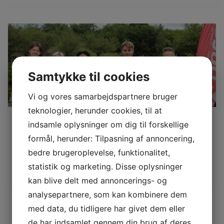
Det er muligt at leje bil på
anlægget
Pris: 3.440 kr. inkl.
morgenmad og frokost
begge dage
Samtykke til cookies
Vi og vores samarbejdspartnere bruger
teknologier, herunder cookies, til at
indsamle oplysninger om dig til forskellige
Bliv instruktør
formål, herunder: Tilpasning af annoncering,
Med en eller flere instruktøruddannelser vil dit CV fremstå bedre
bedre brugeroplevelse, funktionalitet,
Få mere information
statistik og marketing. Disse oplysninger
kan blive delt med annoncerings- og
analysepartnere, som kan kombinere dem
med data, du tidligere har givet dem eller
de har indsamlet gennem din brug af deres