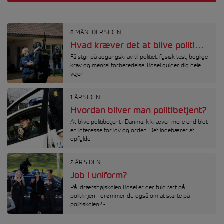
8 MÅNEDER SIDEN
Hvad kræver det at blive politibetjent? – forbered dig på optagelseskravene
Få styr på adgangskrav til politiet: fysisk test, boglige
krav og mental forberedelse. Bosei guider dig hele
vejen
1 ÅR SIDEN
Hvordan bliver man politibetjent?
At blive politibetjent i Danmark kræver mere end blot
en interesse for lov og orden. Det indebærer at
opfylde
2 ÅR SIDEN
Job i uniform?
På Idrætshøjskolen Bosei er der fuld fart på
politilinjen - drømmer du også om at starte på
politiskolen? -