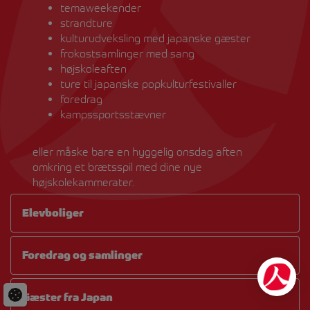
temaweekender
strandture
kulturudveksling med japanske gæster
frokostsamlinger med sang
højskoleaften
ture til japanske popkulturfestivaller
foredrag
kampssportsstævner
eller måske bare en hyggelig onsdag aften
omkring et brætsspil med dine nye
højskolekammerater.
Elevboliger
Foredrag og samlinger
Gæster fra Japan