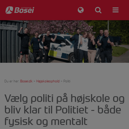
Du er her:
Bosei.dk
>
Højskoleophold
>
Politi
Vælg politi på højskole og
bliv klar til Politiet - både
fysisk og mentalt