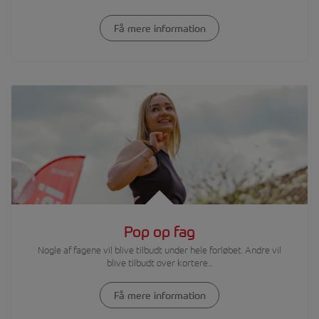
Få mere information
Gennemgang af bilens
funktioner og hjælpemidler
Del 2:
Udvidet køreteknik med
højere hastighed
Dobbelt undvigemanøvre
og brems i kurve
Repetition og evaluering
Pop op fag
Nogle af fagene vil blive tilbudt under hele forløbet. Andre vil
Praktisk info
blive tilbudt over kortere...
Du skal som udgangspunkt
Få mere information
bruge din egen bil