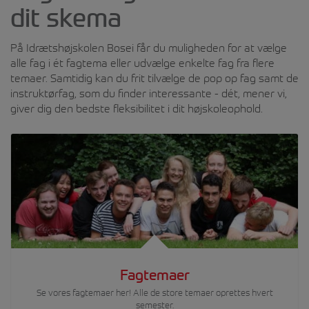
kræver det?
jobmuligheder, de giver.
dit skema
Udrykningsbekendtgørelse
Læs mere om Kriminalforsorgen
På Idrætshøjskolen Bosei får du muligheden for at vælge
n – regler og konsekvenser
her.
alle fag i ét fagtema eller udvælge enkelte fag fra flere
ved lovbrud
temaer. Samtidig kan du frit tilvælge de pop op fag samt de
instruktørfag, som du finder interessante - dét, mener vi,
Færdselsloven – forståelse
giver dig den bedste fleksibilitet i dit højskoleophold.
og struktur
Praktisk del (2 x 4 timer på
køreteknisk anlæg i Sorø):
Del 1:
Slalom, kurvekørsel og
bakning
Fagtemaer
Kørsel på glatbane
Se vores fagtemaer her! Alle de store temaer oprettes hvert
semester.
Bremseteknik