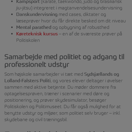
Kampsport
(karate, taekwondo, judo og brasiliansk
jiu-jitsu) integreret i magtanvendelsesundervisning
Danskundervisning
med cases, diktater og
læseprøver hvor du får direkte besked om dit niveau
Mental parathed
og opbygning af robusthed
Køreteknisk kursus
– en af de sværeste prøver på
Politiskolen
Samarbejde med politiet og adgang til
professionelt udstyr
Som højskole samarbejder vi tæt med
Sydsjællands og
Lolland-Falsters Politi
, og vores elever deltager i øvelser
sammen med aktive betjente. Du møder dommere fra
optagelsesprøven, træner i scenarier med døre og
positionering, og prøver skydesimulator, besøger
Politiskolen og Politimuseet. Du får også mulighed for at
benytte udstyr og miljøer, som politiet selv bruger – inkl.
skydebane og civil træningsbil.