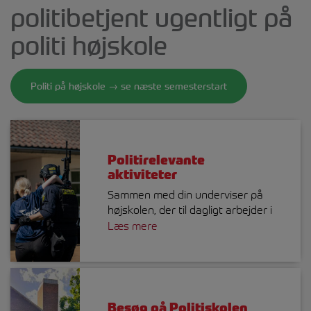
politibetjent ugentligt på
politi højskole
Politi på højskole → se næste semesterstart
Politirelevante
aktiviteter
Sammen med din underviser på
højskolen, der til dagligt arbejder i
Politiet, vil du deltage i aktiviteter
Læs mere
som fx:
Besøg på en lokal
politistation – hør om
muligheder og udfordringer
Besøg på Politiskolen